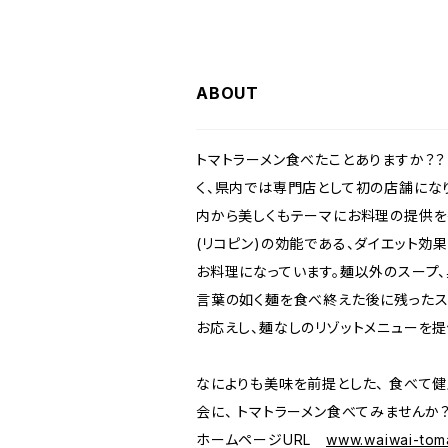
ABOUT
トマトラーメン食べたことありますか？？
く、県内では専門店として初の店舗にな
内から美しくもテーマにお料理の提供を行
(リコピン)の効能である、ダイエット効
お料理になっています。麺以外のスープ、
言葉の如く麺を食べ終えた後に残ったス
お応えし、麺なしのリゾットメニューを提
なによりも美味を前提とした、 食べて
会に、 トマトラーメン食べてみませんか
ホームページURL
www.waiwai-tom