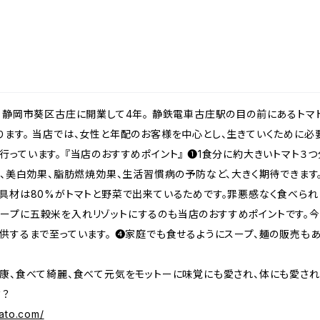
 静岡市葵区古庄に開業して4年。 静鉄電車古庄駅の目の前にあるトマ
ります。 当店では、女性と年配のお客様を中心とし、生きていくために必
っています。 『当店のおすすめポイント』 ❶1食分に約大きいトマト３
果、美白効果、脂肪燃焼効果、生活習慣病の予防など、大きく期待できます
具材は80%がトマトと野菜で出来ているためです。罪悪感なく食べられ
ープに五穀米を入れリゾットにするのも当店のおすすめポイントです。今
供するまで至っています。 ❹家庭でも食せるようにスープ、麺の販売もあ
健康、食べて綺麗、食べて元気をモットーに味覚にも愛され、体にも愛され
？？
ato.com/